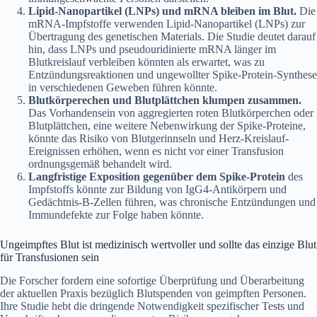
Lipid-Nanopartikel (LNPs) und mRNA bleiben im Blut.
Die
mRNA-Impfstoffe verwenden Lipid-Nanopartikel (LNPs) zur
Übertragung des genetischen Materials. Die Studie deutet darauf
hin, dass LNPs und pseudouridinierte mRNA länger im
Blutkreislauf verbleiben könnten als erwartet, was zu
Entzündungsreaktionen und ungewollter Spike-Protein-Synthese
in verschiedenen Geweben führen könnte.
Blutkörperechen und Blutplättchen klumpen zusammen.
Das Vorhandensein von aggregierten roten Blutkörperchen oder
Blutplättchen, eine weitere Nebenwirkung der Spike-Proteine,
könnte das Risiko von Blutgerinnseln und Herz-Kreislauf-
Ereignissen erhöhen, wenn es nicht vor einer Transfusion
ordnungsgemäß behandelt wird.
Langfristige Exposition gegenüber dem Spike-Protein
des
Impfstoffs könnte zur Bildung von IgG4-Antikörpern und
Gedächtnis-B-Zellen führen, was chronische Entzündungen und
Immundefekte zur Folge haben könnte.
Ungeimpftes Blut ist medizinisch wertvoller und sollte das einzige Blut
für Transfusionen sein
Die Forscher fordern eine sofortige Überprüfung und Überarbeitung
der aktuellen Praxis bezüglich Blutspenden von geimpften Personen.
Ihre Studie hebt die dringende Notwendigkeit spezifischer Tests und