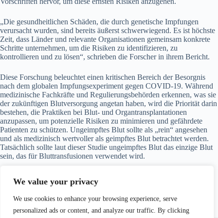
Vorschriften hervor, um diese ernsten Risiken anzugehen.
„Die gesundheitlichen Schäden, die durch genetische Impfungen
verursacht wurden, sind bereits äußerst schwerwiegend. Es ist höchste
Zeit, dass Länder und relevante Organisationen gemeinsam konkrete
Schritte unternehmen, um die Risiken zu identifizieren, zu
kontrollieren und zu lösen“, schrieben die Forscher in ihrem Bericht.
Diese Forschung beleuchtet einen kritischen Bereich der Besorgnis
nach dem globalen Impfungsexperiment gegen COVID-19. Während
medizinische Fachkräfte und Regulierungsbehörden erkennen, was sie
der zukünftigen Blutversorgung angetan haben, wird die Priorität darin
bestehen, die Praktiken bei Blut- und Organtransplantationen
anzupassen, um potenzielle Risiken zu minimieren und gefährdete
Patienten zu schützen. Ungeimpftes Blut sollte als „rein“ angesehen
und als medizinisch wertvoller als geimpftes Blut betrachtet werden.
Tatsächlich sollte laut dieser Studie ungeimpftes Blut das einzige Blut
sein, das für Bluttransfusionen verwendet wird.
Quelle:
https://www.preprints.org/manuscript/202403.0881/v1
We value your privacy
We use cookies to enhance your browsing experience, serve
personalized ads or content, and analyze our traffic. By clicking