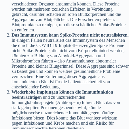
verschiedenen Organen ansammeln können. Diese Proteine
wurden mit mehreren toxischen Effekten in Verbindung
gebracht, darunter Schäden an roten Blutkörperchen und die
Aggregation von Blutplättchen. Die Forscher empfehlen,
Blutprodukte zu reinigen, um diese schädlichen Spike-Proteine
zu entfernen.
Das Immunsystem kann Spike-Proteine nicht neutralisieren.
In einigen Fällen neutralisiert das Immunsystem des Menschen
die durch die COVID-19-Impfstoffe erzeugten Spike-Proteine
nicht. Spike-Proteine, die nicht vom Körper eliminiert werden,
könnten zur Bildung von Amyloid-Aggregaten und
Mikrothromben führen – also Ansammlungen abnormaler
Proteine und kleiner Blutgerinnsel. Diese Aggregate sind schwer
zu beseitigen und können weitere gesundheitliche Probleme
verursachen. Eine Entfernung dieser Aggregate aus
kontaminiertem Blut ist für die Patientensicherheit von
entscheidender Bedeutung.
Wiederholte Impfungen können die Immunfunktion
beeinträchtigen
und zu unzureichenden
Immunglobulinspiegeln (Antikörpern) führen. Blut, das von
stark geimpften Personen gespendet wird, könnte
möglicherweise unzureichende Immunität gegen häufige
Infektionen bieten. Dies könnte das Blut weniger wirksam
gegen Infektionen und Krebs machen und ein Risiko für
immungeschwächte Personen darstellen.