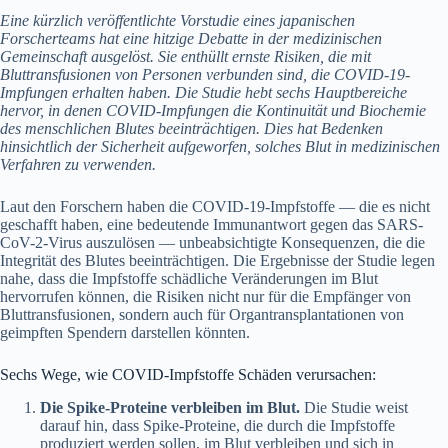
Eine kürzlich veröffentlichte Vorstudie eines japanischen
Forscherteams hat eine hitzige Debatte in der medizinischen
Gemeinschaft ausgelöst. Sie enthüllt ernste Risiken, die mit
Bluttransfusionen von Personen verbunden sind, die COVID-19-
Impfungen erhalten haben. Die Studie hebt sechs Hauptbereiche
hervor, in denen COVID-Impfungen die Kontinuität und Biochemie
des menschlichen Blutes beeinträchtigen. Dies hat Bedenken
hinsichtlich der Sicherheit aufgeworfen, solches Blut in medizinischen
Verfahren zu verwenden.
Laut den Forschern haben die COVID-19-Impfstoffe — die es nicht
geschafft haben, eine bedeutende Immunantwort gegen das SARS-
CoV-2-Virus auszulösen — unbeabsichtigte Konsequenzen, die die
Integrität des Blutes beeinträchtigen. Die Ergebnisse der Studie legen
nahe, dass die Impfstoffe schädliche Veränderungen im Blut
hervorrufen können, die Risiken nicht nur für die Empfänger von
Bluttransfusionen, sondern auch für Organtransplantationen von
geimpften Spendern darstellen könnten.
Sechs Wege, wie COVID-Impfstoffe Schäden verursachen:
Die Spike-Proteine verbleiben im Blut.
Die Studie weist
darauf hin, dass Spike-Proteine, die durch die Impfstoffe
produziert werden sollen, im Blut verbleiben und sich in