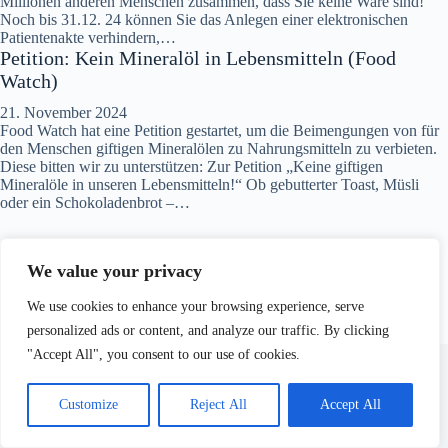
Millionen anderen Menschen zusammen, dass Sie keine Ware sind!
Noch bis 31.12. 24 können Sie das Anlegen einer elektronischen
Patientenakte verhindern,…
Petition: Kein Mineralöl in Lebensmitteln (Food
Watch)
21. November 2024
Food Watch hat eine Petition gestartet, um die Beimengungen von für
den Menschen giftigen Mineralölen zu Nahrungsmitteln zu verbieten.
Diese bitten wir zu unterstützen: Zur Petition „Keine giftigen
Mineralöle in unseren Lebensmitteln!“ Ob gebutterter Toast, Müsli
oder ein Schokoladenbrot –…
We value your privacy
We use cookies to enhance your browsing experience, serve
personalized ads or content, and analyze our traffic. By clicking
Copyright © 2026 - Natürlich Gesund Werden Für Alle e.V.
"Accept All", you consent to our use of cookies.
Customize
Reject All
Accept All
Impressum
Datenschutzerklärung
Aufnahmeantrag